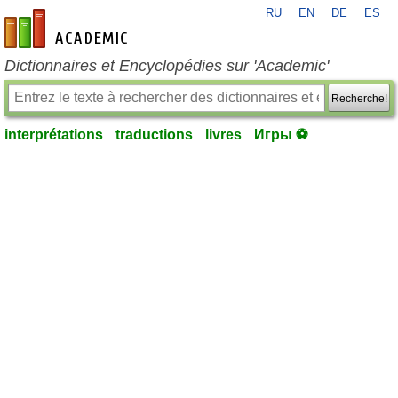
RU
EN
DE
ES
fr-academic.com
Dictionnaires et Encyclopédies sur 'Academic'
Recherche!
interprétations
traductions
livres
Игры ⚽