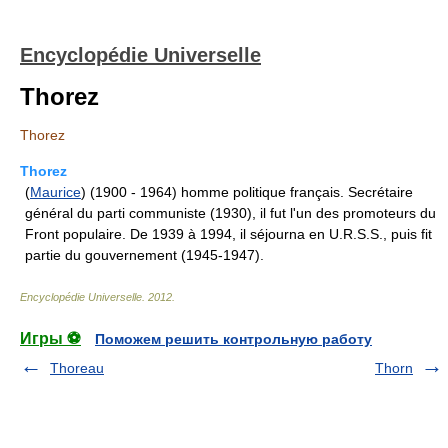
Encyclopédie Universelle
Thorez
Thorez
Thorez
(
Maurice
) (1900 - 1964) homme politique français. Secrétaire
général du parti communiste (1930), il fut l'un des promoteurs du
Front populaire. De 1939 à 1994, il séjourna en U.R.S.S., puis fit
partie du gouvernement (1945-1947).
Encyclopédie Universelle
.
2012
.
Игры ⚽
Поможем решить контрольную работу
Thoreau
Thorn