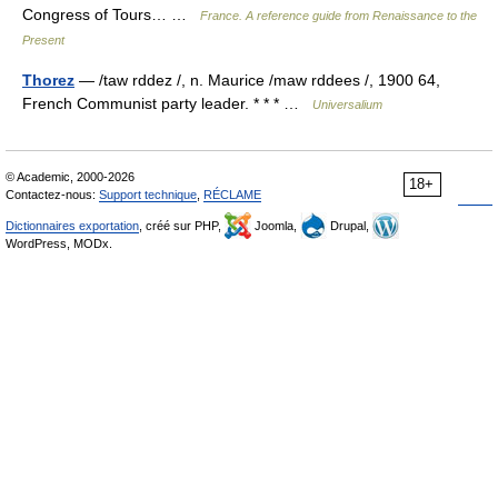
Congress of Tours… …
France. A reference guide from Renaissance to the
Present
Thorez
— /taw rddez /, n. Maurice /maw rddees /, 1900 64,
French Communist party leader. * * * …
Universalium
© Academic, 2000-2026
18+
Contactez-nous:
Support technique
,
RÉCLAME
Dictionnaires exportation
, créé sur PHP,
Joomla,
Drupal,
WordPress, MODx.