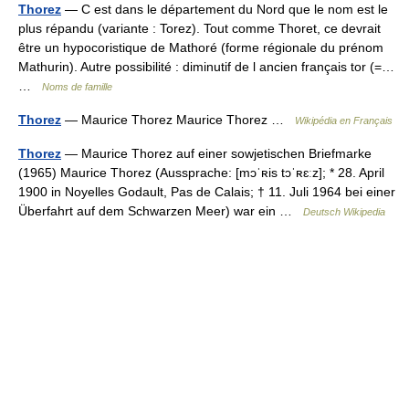
Thorez
— C est dans le département du Nord que le nom est le
plus répandu (variante : Torez). Tout comme Thoret, ce devrait
être un hypocoristique de Mathoré (forme régionale du prénom
Mathurin). Autre possibilité : diminutif de l ancien français tor (=…
…
Noms de famille
Thorez
— Maurice Thorez Maurice Thorez …
Wikipédia en Français
Thorez
— Maurice Thorez auf einer sowjetischen Briefmarke
(1965) Maurice Thorez (Aussprache: [mɔˈʀis tɔˈʀɛːz]; * 28. April
1900 in Noyelles Godault, Pas de Calais; † 11. Juli 1964 bei einer
Überfahrt auf dem Schwarzen Meer) war ein …
Deutsch Wikipedia